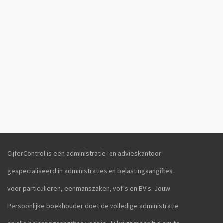
CijferControl is een administratie- en advieskantoor
gespecialiseerd in administraties en belastingaangiftes
voor particulieren, eenmanszaken, vof's en BV's. Jouw
Persoonlijke boekhouder doet de volledige administratie
en alle belastingaangiftes voor je. Jij krijgt meer tijd om te