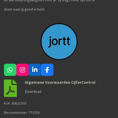
doen waar jij goed in bent.
W
I
L
F
h
n
i
a
Algemene Voorwaarden CijferControl
a
s
n
c
t
t
k
e
Download
s
a
e
b
A
g
d
o
KvK:
80621503
p
r
I
o
p
a
n
k
Beconnummer: 773256